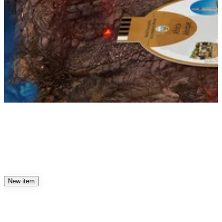
The Earth
New item
Unlock the Secrets of Earth's Core and
Explore 4.6 Billion Years of Earth’s
History.