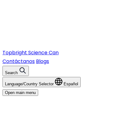
Topbright
Science Can
Contáctanos
Blogs
Search
Language/Country Selector
Español
Open main menu